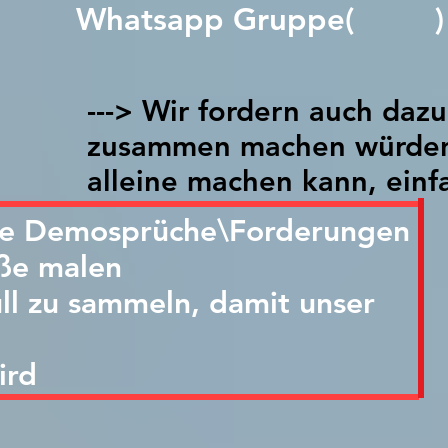
Whatsapp Gruppe( )
---> Wir fordern auch dazu
zusammen machen würden,
alleine machen kann, einf
ide Demosprüche\Forderungen
aße malen
üll zu sammeln, damit unser
m
ird