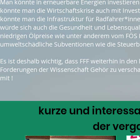
Man könnte in erneuerbare Energien investieren
könnte man die Wirtschaftskrise auch mit Inve
könnte man die Infrastruktur für Radfahrer*in
würde sich auch die Gesundheit und Lebensqualit
niedrigen Ölpreise wie unter anderem vom FÖS In
umweltschädliche Subventionen wie die Steuerb
Es ist deshalb wichtig, dass FFF weiterhin in de
Forderungen der Wissenschaft Gehör zu verschaf
mit !
kurze und interes
der ver