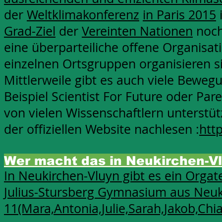
der
Weltklimakonferenz
in Paris 2015
Grad-Ziel
der
Vereinten Nationen
noch 
eine überparteiliche offene Organisa
einzelnen Ortsgruppen organisieren 
Mittlerweile gibt es auch viele Beweg
Beispiel Scientist For Future oder Par
von vielen Wissenschaftlern unterstü
der offiziellen Website nachlesen :
htt
Wer macht das in Neukirchen-V
In Neukirchen-Vluyn gibt es ein Org
Julius-Stursberg Gymnasium aus Neuki
11(Mara,Antonia,Julie,Sarah,Jakob,Chia