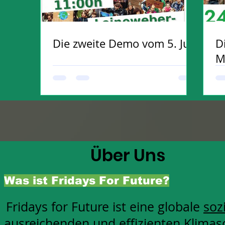
Die zweite Demo vom 5. Juli
D
M
Über Uns
Was ist Fridays For Future?
Fridays for Future ist ein
e globale
soz
ausreichenden und effizienten Klimas