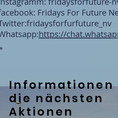
instagramm: fridaysforfuture-n
facebook: Fridays For Future N
Twitter:fridaysforfurfuture_nv
Whatsapp:
https://chat.whats
L
Informationen
die nächsten
Aktionen