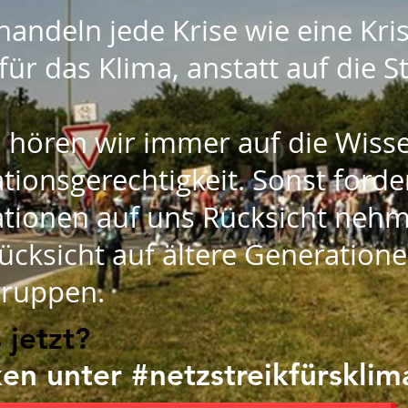
handeln jede Krise wie eine Kri
für das Klima, anstatt auf die 
hören wir immer auf die Wisse
tionsgerechtigkeit. Sonst forde
tionen auf uns Rücksicht nehm
ücksicht auf ältere Generatione
gruppen.
 jetzt?
ken unter #netzstreikfürsklim